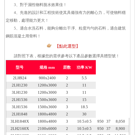
3、對于濕性物料脫水效果佳！
4、先進的設計和工程技術使其具備強有力的離心力，可使物料穩
定移動，處理能力更大！
5、適合水洗石料，能夠分離出干凈、粒度均勻的石料，適合建筑
鋼筋混凝土用骨料！
【點此選型】
請對照下表，根據您的需求參考以下產品參數選擇具體型號！
型号
规格 mm
层数
功率 KW
2LH924
900x2400
2
5.5
2LH1230
1200x3000
2
11
3LH1230
1200x3000
3
11
2LH1536
1500x3600
2
15
3LH1536
1500x3600
3
18.5
2LH1848
1800x4800
2
30
3LH1848X
1800x4800
3
10.5±0.5
950
37
8,050
2LH2160X
2100x6000
2
10.5±0.5
950
37
8,900