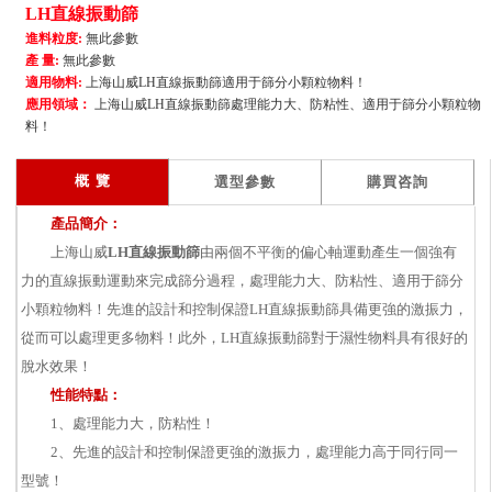
LH直線振動篩
進料粒度:
無此參數
產 量:
無此參數
適用物料:
上海山威LH直線振動篩適用于篩分小顆粒物料！
應用領域：
上海山威LH直線振動篩處理能力大、防粘性、適用于篩分小顆粒物
料！
概 覽
選型參數
購買咨詢
產品簡介：
上海山威
LH直線振動篩
由兩個不平衡的偏心軸運動產生一個強有
力的直線振動運動來完成篩分過程，處理能力大、防粘性、適用于篩分
小顆粒物料！先進的設計和控制保證
LH直線振動篩
具備更強的激振力，
從而可以處理更多物料！此外，LH直線振動篩對于濕性物料具有很好的
脫水效果！
性能特點：
1、處理能力大，防粘性！
2、先進的設計和控制保證更強的激振力，處理能力高于同行同一
型號！