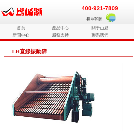
400-921-7809
聯系客服
首頁
產品中心
關于山威
新聞中心
服務支持
聯系我們
LH直線振動篩